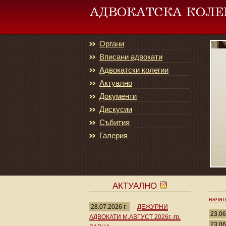
Органи
Вписани адвокати
Адвокатски колегии
Актуално
Документи
Дискусии
Събития
Галерия
АКТУАЛНО
нача
28.07.2026 г.
ДЕЖУРНИ
23.06
АДВОКАТИ М.АВГУСТ 2026г.-гр.
23.06