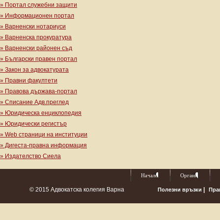
» Портал служебни защити
» Информационен портал
» Варненски нотариуси
» Варненска прокуратура
» Варненски районен съд
» Български правен портал
» Закон за адвокатурата
» Правни факултети
» Правова държава-портал
» Списание Адв.преглед
» Юридическа енциклопедия
» Юридически регистър
» Web страници на институции
» Дигеста-правна информация
» Издателство Сиела
Начало
Органи
© 2015 Адвокатска колегия Варна
|
Полезни връзки
Пра