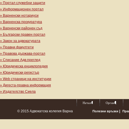
» Портал служебни защити
» Информационен портал
» Варненски нотариуси
» Варненска прокуратура
» Варненски районен съд
» Български правен портал
» Закон за адвокатурата
» Правни факултети
» Правова държава-портал
» Списание Адв.преглед
» Юридическа енциклопедия
» Юридически регистър
» Web страници на институции
» Дигеста-правна информация
» Издателство Сиела
Начало
Органи
© 2015 Адвокатска колегия Варна
|
Полезни връзки
Пра