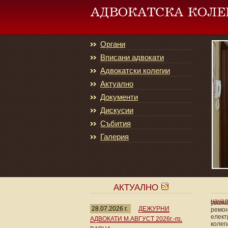
Органи
Вписани адвокати
Адвокатски колегии
Актуално
Документи
Дискусии
Събития
Галерия
АКТУАЛНО
нача
уважае
28.07.2026 г.
ДЕЖУРНИ
ремон
елект
АДВОКАТИ М.АВГУСТ 2026г.-гр.
колег