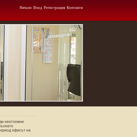
Начало
Вход
Регистрация
Контакти
ради неотложни
къснато
 период офисът на