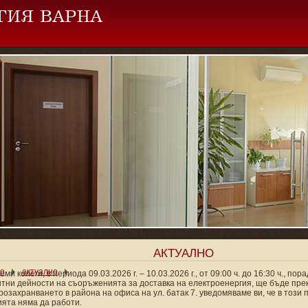
АКТУАЛНО
ло
актуално
ми колеги, в периода 09.03.2026 г. – 10.03.2026 г., от 09:00 ч. до 16:30 ч., по
тни дейности на съоръженията за доставка на електроенергия, ще бъде пре
розахранването в района на офиса на ул. батак 7. уведомяваме ви, че в този
ията няма да работи.