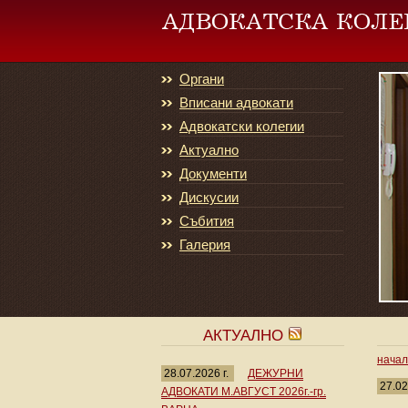
Органи
Вписани адвокати
Адвокатски колегии
Актуално
Документи
Дискусии
Събития
Галерия
АКТУАЛНО
нача
28.07.2026 г.
ДЕЖУРНИ
27.02
АДВОКАТИ М.АВГУСТ 2026г.-гр.