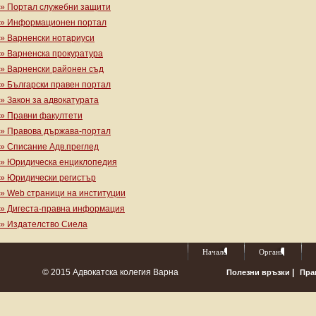
» Портал служебни защити
» Информационен портал
» Варненски нотариуси
» Варненска прокуратура
» Варненски районен съд
» Български правен портал
» Закон за адвокатурата
» Правни факултети
» Правова държава-портал
» Списание Адв.преглед
» Юридическа енциклопедия
» Юридически регистър
» Web страници на институции
» Дигеста-правна информация
» Издателство Сиела
Начало
Органи
© 2015 Адвокатска колегия Варна
|
Полезни връзки
Пра