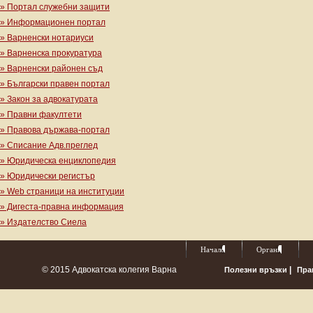
» Портал служебни защити
» Информационен портал
» Варненски нотариуси
» Варненска прокуратура
» Варненски районен съд
» Български правен портал
» Закон за адвокатурата
» Правни факултети
» Правова държава-портал
» Списание Адв.преглед
» Юридическа енциклопедия
» Юридически регистър
» Web страници на институции
» Дигеста-правна информация
» Издателство Сиела
Начало
Органи
© 2015 Адвокатска колегия Варна
|
Полезни връзки
Пра