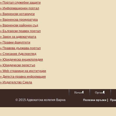
» Портал служебни защити
» Информационен портал
» Варненски нотариуси
» Варненска прокуратура
» Варненски районен съд
» Български правен портал
» Закон за адвокатурата
» Правни факултети
» Правова държава-портал
» Списание Адв.преглед
» Юридическа енциклопедия
» Юридически регистър
» Web страници на институции
» Дигеста-правна информация
» Издателство Сиела
Начало
Органи
© 2015 Адвокатска колегия Варна
|
Полезни връзки
Пра