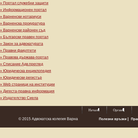
» Портал служебни защити
» Информационен портал
» Варненски нотариуси
» Варненска прокуратура
» Варненски районен съд
» Български правен портал
» Закон за адвокатурата
» Правни факултети
» Правова държава-портал
» Списание Адв.преглед
» Юридическа енциклопедия
» Юридически регистър
» Web страници на институции
» Дигеста-правна информация
» Издателство Сиела
Начало
Органи
© 2015 Адвокатска колегия Варна
|
Полезни връзки
Пра