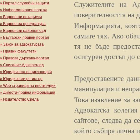
Служителите на Ад
» Портал служебни защити
» Информационен портал
поверителността на д
» Варненски нотариуси
» Варненска прокуратура
Информацията, която
» Варненски районен съд
самите тях. Ако обач
» Български правен портал
» Закон за адвокатурата
тя не бъде предост
» Правни факултети
осигурен достъп до с
» Правова държава-портал
» Списание Адв.преглед
» Юридическа енциклопедия
Предоставените данн
» Юридически регистър
» Web страници на институции
манипулация и непра
» Дигеста-правна информация
Това изявление за за
» Издателство Сиела
Адвокатска колегия
сайтове, следва да с
който събира лична 