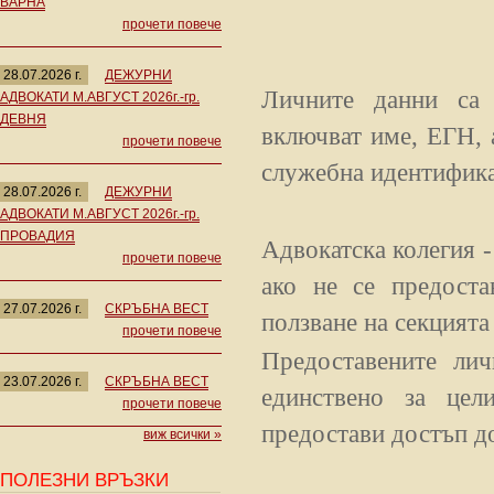
ВАРНА
прочети повече
28.07.2026 г.
ДЕЖУРНИ
Личните данни са 
АДВОКАТИ М.АВГУСТ 2026г.-гр.
ДЕВНЯ
включват име, ЕГН, 
прочети повече
служебна идентифик
28.07.2026 г.
ДЕЖУРНИ
АДВОКАТИ М.АВГУСТ 2026г.-гр.
ПРОВАДИЯ
Адвокатска колегия -
прочети повече
ако не се предоста
27.07.2026 г.
СКРЪБНА ВЕСТ
ползване на секцията
прочети повече
Предоставените ли
23.07.2026 г.
СКРЪБНА ВЕСТ
единствено за цел
прочети повече
предостави достъп д
виж всички »
ПОЛЕЗНИ ВРЪЗКИ