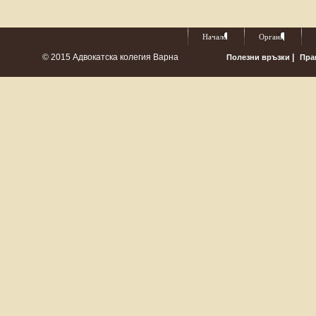
Начало
Органи
© 2015 Адвокатска колегия Варна
|
Полезни връзки
Пра