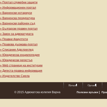
» Портал служебни защити
» Информационен портал
» Варненски нотариуси
» Варненска прокуратура
» Варненски районен съд
» Български правен портал
» Закон за адвокатурата
» Правни факултети
» Правова държава-портал
» Списание Адв.преглед
» Юридическа енциклопедия
» Юридически регистър
» Web страници на институции
» Дигеста-правна информация
» Издателство Сиела
Начало
Органи
© 2015 Адвокатска колегия Варна
|
Полезни връзки
Пра