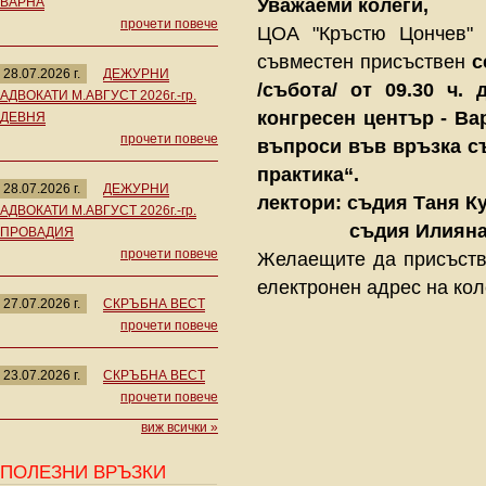
ВАРНА
Уважаеми колеги,
прочети повече
ЦОА "Кръстю Цончев" и
съвместен присъствен
с
28.07.2026 г.
ДЕЖУРНИ
/събота/ от
09.30
ч.
АДВОКАТИ М.АВГУСТ 2026г.-гр.
конгресен център - Ва
ДЕВНЯ
прочети повече
въпроси във връзка с
практика“.
28.07.2026 г.
ДЕЖУРНИ
лектори: съдия Таня К
АДВОКАТИ М.АВГУСТ 2026г.-гр.
съдия Илияна Па
ПРОВАДИЯ
прочети повече
Желаещите да присъства
електронен адрес на ко
27.07.2026 г.
СКРЪБНА ВЕСТ
прочети повече
23.07.2026 г.
СКРЪБНА ВЕСТ
прочети повече
виж всички »
ПОЛЕЗНИ ВРЪЗКИ