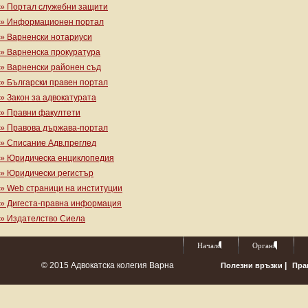
» Портал служебни защити
» Информационен портал
» Варненски нотариуси
» Варненска прокуратура
» Варненски районен съд
» Български правен портал
» Закон за адвокатурата
» Правни факултети
» Правова държава-портал
» Списание Адв.преглед
» Юридическа енциклопедия
» Юридически регистър
» Web страници на институции
» Дигеста-правна информация
» Издателство Сиела
Начало
Органи
© 2015 Адвокатска колегия Варна
|
Полезни връзки
Пра