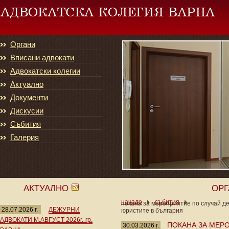
Органи
Вписани адвокати
Адвокатски колегии
Актуално
Документи
Дискусии
Събития
Галерия
АКТУАЛНО
ОР
начало
събития
покана за мероприятие по случай д
28.07.2026 г.
ДЕЖУРНИ
юристите в българия
АДВОКАТИ М.АВГУСТ 2026г.-гр.
ПОКАНА ЗА МЕР
30.03.2026 г.