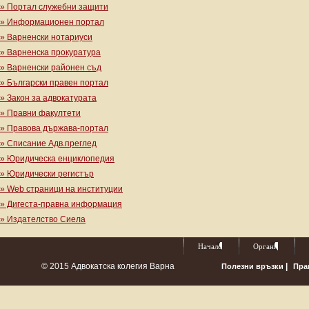
» Портал служебни защити
» Информационен портал
» Варненски нотариуси
» Варненска прокуратура
» Варненски районен съд
» Български правен портал
» Закон за адвокатурата
» Правни факултети
» Правова държава-портал
» Списание Адв.преглед
» Юридическа енциклопедия
» Юридически регистър
» Web страници на институции
» Дигеста-правна информация
» Издателство Сиела
Начало
Органи
© 2015 Адвокатска колегия Варна
|
Полезни връзки
Пра