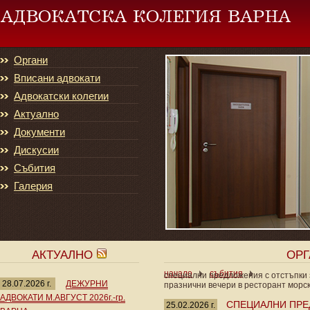
Органи
Вписани адвокати
Адвокатски колегии
Актуално
Документи
Дискусии
Събития
Галерия
АКТУАЛНО
ОР
начало
събития
специални предложения с отстъпки 
28.07.2026 г.
ДЕЖУРНИ
празнични вечери в ресторант морск
АДВОКАТИ М.АВГУСТ 2026г.-гр.
СПЕЦИАЛНИ ПРЕ
25.02.2026 г.