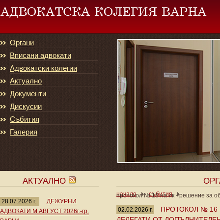
Органи
Вписани адвокати
Адвокатски колегии
Актуално
Документи
Дискусии
Събития
Галерия
АКТУАЛНО
ОР
начало
събития
протокол № 16 на ик - решение за 
28.07.2026 г.
ДЕЖУРНИ
ПРОТОКОЛ № 16 
02.02.2026 г.
АДВОКАТИ М.АВГУСТ 2026г.-гр.
ДЕЛЕГАТИ ОТ ДОПЪЛНИТЕЛЕ