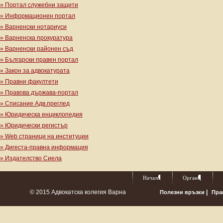
» Портал служебни защити
» Информационен портал
» Варненски нотариуси
» Варненска прокуратура
» Варненски районен съд
» Български правен портал
» Закон за адвокатурата
» Правни факултети
» Правова държава-портал
» Списание Адв.преглед
» Юридическа енциклопедия
» Юридически регистър
» Web страници на институции
» Дигеста-правна информация
» Издателство Сиела
Начало
Органи
© 2015 Адвокатска колегия Варна
|
Полезни връзки
Пра