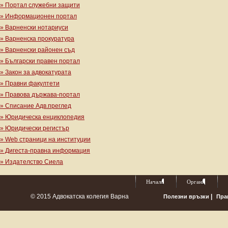
» Портал служебни защити
» Информационен портал
» Варненски нотариуси
» Варненска прокуратура
» Варненски районен съд
» Български правен портал
» Закон за адвокатурата
» Правни факултети
» Правова държава-портал
» Списание Адв.преглед
» Юридическа енциклопедия
» Юридически регистър
» Web страници на институции
» Дигеста-правна информация
» Издателство Сиела
Начало
Органи
© 2015 Адвокатска колегия Варна
|
Полезни връзки
Пра