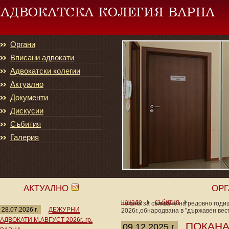
Органи
Вписани адвокати
Адвокатски колегии
Актуално
Документи
Дискусии
Събития
Галерия
АКТУАЛНО
ОР
начало
събития
покана за свикване на редовно годи
28.07.2026 г.
ДЕЖУРНИ
2026г.,обнародвана в "държавен вестн
АДВОКАТИ М.АВГУСТ 2026г.-гр.
ПОКАНА
09.12.2025 г.