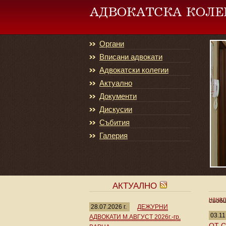
Органи
Вписани адвокати
Адвокатски колегии
Актуално
Документи
Дискусии
Събития
Галерия
АКТУАЛНО
нача
съобщ
28.07.2026 г.
ДЕЖУРНИ
03.11
АДВОКАТИ М.АВГУСТ 2026г.-гр.
ОТ 