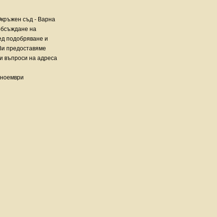
Окръжен съд - Варна
обсъждане на
ед подобряване и
Ви предоставяме
и въпроси на адреса
4 ноември