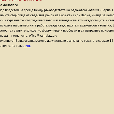
аеми колеги
,
вод предстояща среща между ръководствата на Адвокатска колегия - Варна, 
онните съдилища от съдебния район на Окръжен съд - Варна, имаща за цел 
си, свързани със сътрудничеството и взаимодействието между същите, с огл
изиране на съвместната работа между съдилищата и адвокатската колегия, 
жност да заявите конкретно формулирани проблеми и да изпратите примерн
.поща на колегията: office@varnalaw.org
елание от Ваша страна можете да участвате в анкета по темата, в срок до 1
ително, на този
линк
.