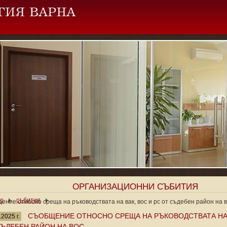
ОРГАНИЗАЦИОННИ СЪБИТИЯ
ло
събития
ение относно среща на ръководствата на вак, вос и рс от съдебен район на 
СЪОБЩЕНИЕ ОТНОСНО СРЕЩА НА РЪКОВОДСТВАТА НА 
.2025 г.
СЪДЕБЕН РАЙОН НА ВОС