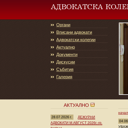
Органи
Вписани адвокати
Адвокатски колегии
Актуално
Документи
Дискусии
Събития
Галерия
АКТУАЛНО
нача
28.07.2026 г.
ДЕЖУРНИ
04.06
АДВОКАТИ М.АВГУСТ 2026г.-гр.
УВАЖ