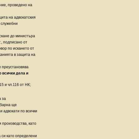
ание, проведено на
щита на адвокатския
а служебни
искане до министъра
., подписано от
овор по искането от
анията в защита на
се преустановява
о всички дела и
5 и чл.116 от НК;
а за
 Варна ще
 адвокати по всички
 производства, като
а си като определени