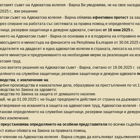
атският съвет на Адвокатска колегия - Варна Ви уведомява, че на свое засед
.2025 г., взе решение:
атски съвет на Адвокатска колегия - Варна обявява
ефективен протест
за за
чрез спиране на работата със системата за правна помощ и определянето н
ници, резервни защитници и дежурни адвокати, считано
от 16 юни 2025 г.
ието на Адвокатски съвет - Варна се основава и е в подкрепа на отправено 
авосъдието и министъра на финансите на Република България от 30.04.2025 г
едателите на двадесет и една адвокатски колегии в страната, липсата на отг
ните министри и предприемането на необходими мерки за реализация на иск
атския труд.
сно взетите решения на Адвокатски съвет - Варна, считано от 16.06.2025 г. 
елянето на служебни защитници, резервни защитници и дежурни адвокати
п
зводства
,
с изключение на
:
ебни производства и наказателни дела, образувани за престъпления по чл.11
водства по Закона за здравето;
водства по Закона за защита от домашното насилие.
чай, че до 01.09.2025 г. не бъдат предприети действия от страна на държават
етворяване на исканията в защита на адвокатския труд, Адвокатска колегия -
танови определянето на служебни защитници, резервни защитници и дежурни
 без изключения.
 преустановява определянето на особени представители
по всички съдебни
ст извън обхвата на Закона за правната помощ.
и членове на Адвокатска колегия - Варна следва да изпълняват задълженият