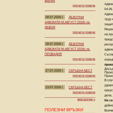
ВАРНА
Адвок
прочети повече
04.06
Адвок
28.07.2026 г.
ДЕЖУРНИ
труд 
АДВОКАТИ М.АВГУСТ 2026г.-гр.
защит
ДЕВНЯ
Решен
прочети повече
на пр
предс
28.07.2026 г.
ДЕЖУРНИ
ресор
АДВОКАТИ М.АВГУСТ 2026г.-гр.
адвок
ПРОВАДИЯ
Съгла
прочети повече
опред
прои
Досъд
27.07.2026 г.
СКРЪБНА ВЕСТ
Произ
прочети повече
Произ
В слу
удовл
23.07.2026 г.
СКРЪБНА ВЕСТ
преус
прочети повече
дела,
виж всички »
Не се
дейно
ПОЛЕЗНИ ВРЪЗКИ
Всичк