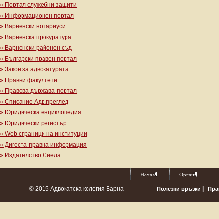
» Портал служебни защити
» Информационен портал
» Варненски нотариуси
» Варненска прокуратура
» Варненски районен съд
» Български правен портал
» Закон за адвокатурата
» Правни факултети
» Правова държава-портал
» Списание Адв.преглед
» Юридическа енциклопедия
» Юридически регистър
» Web страници на институции
» Дигеста-правна информация
» Издателство Сиела
Начало
Органи
© 2015 Адвокатска колегия Варна
|
Полезни връзки
Пра