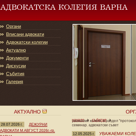
Органи
Вписани адвокати
Адвокатски колегии
Актуално
Документи
Дискусии
Събития
Галерия
АКТУАЛНО
ОР
начало
събития
уважаеми колеги, в раздел "протоко
28.07.2026 г.
ДЕЖУРНИ
семинар. адвокатски съвет
АДВОКАТИ М.АВГУСТ 2026г.-гр.
УВАЖАЕМИ КОЛЕГ
12.05.2025 г.