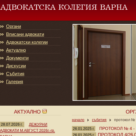
Органи
Вписани адвокати
Адвокатски колегии
Актуално
Документи
Дискусии
Събития
Галерия
АКТУАЛНО
ОР
начало
събития
протокол № 
28.07.2026 г.
ДЕЖУРНИ
ПРОТОКОЛ № 4 -
26.01.2025 г.
АДВОКАТИ М.АВГУСТ 2026г.-гр.
ПРОТОКОЛ 4/26.01
26.01.2025 г.