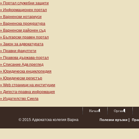
» Портал служебни защити
» Информационен портал
» Варненски нотариуси
» Варненска прокуратура
» Варненски районен съд
» Български правен портал
» Закон за адвокатурата
» Правни факултети
» Правова държава-портал
» Списание Адв.преглед
» Юридическа енциклопедия
» Юридически регистър
» Web страници на институции
» Дигеста-правна информация
» Издателство Сиела
Начало
Органи
© 2015 Адвокатска колегия Варна
|
Полезни връзки
Пра