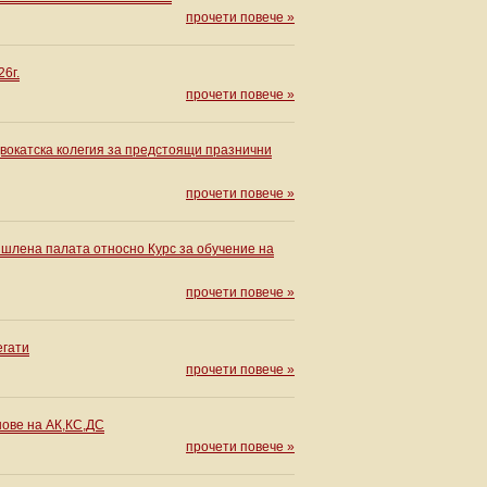
прочети повече »
6г.
прочети повече »
вокатска колегия за предстоящи празнични
прочети повече »
шлена палата относно Курс за обучение на
прочети повече »
егати
прочети повече »
нове на АК,КС,ДС
прочети повече »