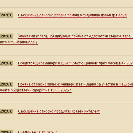
.2026 г.
Съобщение относно правна помощ в съдилища извън гр.Варна
.2026 г.
Уважаеми колеги, Публикуваме покана от Адвокатски съвет-Стара 
ията в гр. Черноморец.
.2026 г.
Предстоящи семинари в ЦОА "Кръстю Цончев" през месец май 2026
.2026 г.
Покана от Икономически университет - Варна за участие в Нацио
чните обществени сфери" на 15.05.2026 г.
.2026 г.
Съобщение относно продукта Правен интелект
.2026 г.
СЕМИНАР 16.05.2026г.