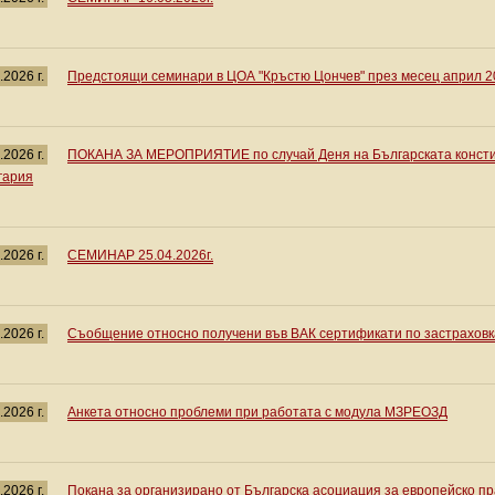
.2026 г.
Предстоящи семинари в ЦОА "Кръстю Цончев" през месец април 20
.2026 г.
ПОКАНА ЗА МЕРОПРИЯТИЕ по случай Деня на Българската консти
гария
.2026 г.
СЕМИНАР 25.04.2026г.
.2026 г.
Съобщение относно получени във ВАК сертификати по застраховка
.2026 г.
Анкета относно проблеми при работата с модула МЗРЕОЗД
.2026 г.
Покана за организирано от Българска асоциация за европейско пра