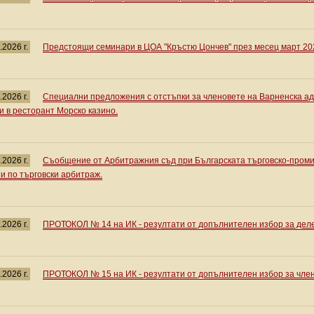
.2026 г.
Предстоящи семинари в ЦОА "Кръстю Цончев" през месец март 202
.2026 г.
Специални предложения с отстъпки за членовете на Варненска ад
и в ресторант Морско казино.
.2026 г.
Съобщение от Арбитражния съд при Българската търговско-проми
и по търговски арбитраж.
.2026 г.
ПРОТОКОЛ № 14 на ИК - резултати от допълнителен избор за дел
.2026 г.
ПРОТОКОЛ № 15 на ИК - резултати от допълнителен избор за чле