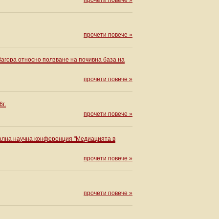
прочети повече »
прочети повече »
Загора относно ползване на почивна база на
прочети повече »
г.
прочети повече »
нална научна конференция "Медиацията в
прочети повече »
прочети повече »