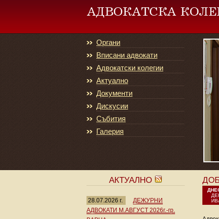
Органи
Вписани адвокати
Адвокатски колегии
Актуално
Документи
Дискусии
Събития
Галерия
АКТУАЛНО
ДО
ДНЕ
ДЕ
28.07.2026 г.
ДЕЖУРНИ
ИВ
АДВОКАТИ М.АВГУСТ 2026г.-гр.