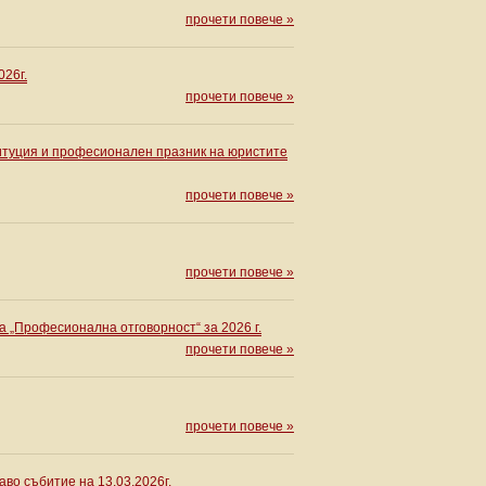
прочети повече »
26г.
прочети повече »
туция и професионален празник на юристите
прочети повече »
прочети повече »
 „Професионална отговорност“ за 2026 г.
прочети повече »
прочети повече »
во събитие на 13.03.2026г.