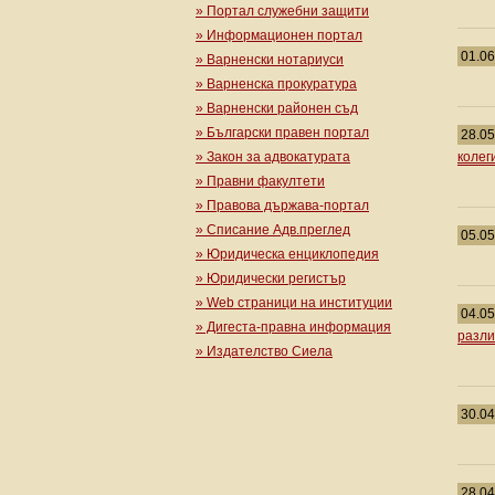
» Портал служебни защити
» Информационен портал
01.06
» Варненски нотариуси
» Варненска прокуратура
» Варненски районен съд
» Български правен портал
28.05
» Закон за адвокатурата
колег
» Правни факултети
» Правова държава-портал
» Списание Адв.преглед
05.05
» Юридическа енциклопедия
» Юридически регистър
» Web страници на институции
04.05
» Дигеста-правна информация
разли
» Издателство Сиела
30.04
28.04