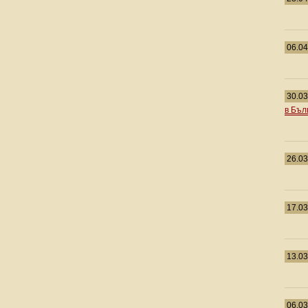
06.04
30.03
в Бъл
26.03
17.03
13.03
06.03