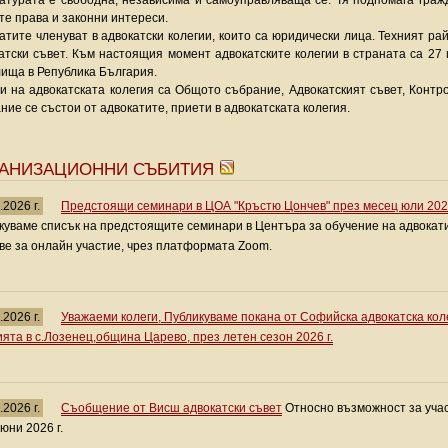
атурата е свободна, независима и самоуправляваща се. Тя подпомага гра
те права и законни интереси.
атите членуват в адвокатски колегии, които са юридически лица. Техният р
атски съвет. Към настоящия момент адвокатските колегии в страната са 27
ища в Република България.
и на адвокатската колегия са Общото събрание, Адвокатският съвет, Конт
ние се състои от адвокатите, приети в адвокатската колегия.
ГАНИЗАЦИОННИ СЪБИТИЯ
.2026 г.
Предстоящи семинари в ЦОА "Кръстю Цончев" през месец юли 202
куваме списък на предстоящите семинари в Центъра за обучение на адвокати 
ве за онлайн участие, чрез платформата Zoom.
.2026 г.
Уважаеми колеги, Публикуваме покана от Софийска адвокатска кол
ията в с.Лозенец,община Царево, през летен сезон 2026 г.
.2026 г.
Съобщение от Висш адвокатски съвет
Относно възможност за учас
 юни 2026 г.