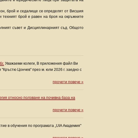
жданите и юридическите лица при защитата на
айон, брой и седалище се определят от Висшия
 и техният брой е равен на броя на окръжните
ролният съвет и Дисциплинарният съд. Общото
6г.
Уважаеми колеги, В приложения файл Ви
"Кръстю Цончев" през м. юли 2026 г. заедно с
прочети повече »
егия относно ползване на почивна база на
прочети повече »
тие в обучения по програмата „UIA Академия"