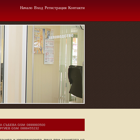
Начало
Вход
Регистрация
Контакти
СЪБЕВА GSM: 0899993500
ГИЕВ GSM: 0888455232