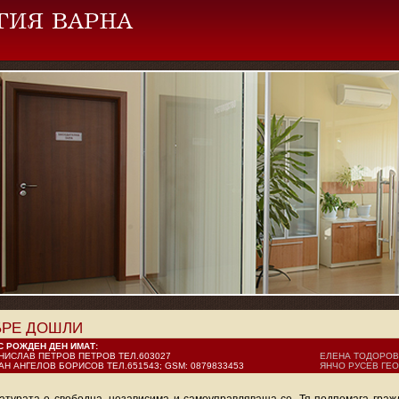
БРЕ ДОШЛИ
С РОЖДЕН ДЕН ИМАТ:
НИСЛАВ ПЕТРОВ ПЕТРОВ ТЕЛ.603027
ЕЛЕНА ТОДОРОВА 
АН АНГЕЛОВ БОРИСОВ ТЕЛ.651543; GSM: 0879833453
ЯНЧО РУСЕВ ГЕОР