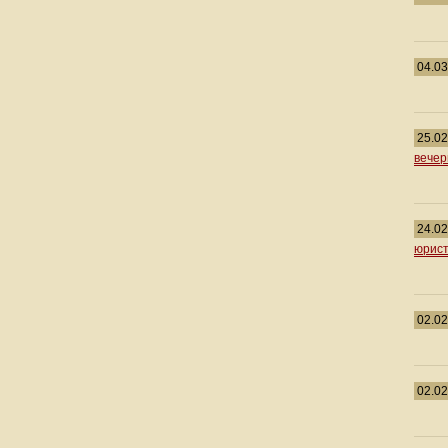
04.03
25.02
вечер
24.02
юрист
02.02
02.02